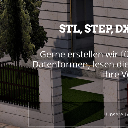
STL, STEP, D
Gerne erstellen wir fü
Datenformen, lesen d
ihre V
Unsere L