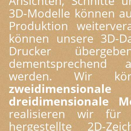
Ansichten, Schnitte u
3D-Modelle können a
Produktion weiterver
können unsere 3D-Da
Drucker überge
dementsprechend a
werden. Wir kö
zweidimensiona
dreidimensionale M
realisieren wir fü
hergestellte 2D-Ze